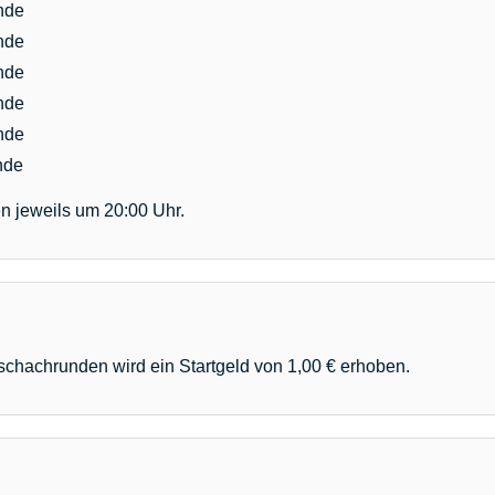
nde
nde
nde
nde
nde
nde
 jeweils um 20:00 Uhr.
lschachrunden wird ein Startgeld von 1,00 € erhoben.