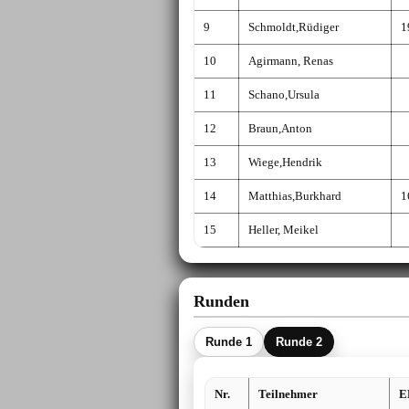
9
Schmoldt,Rüdiger
1
10
Agirmann, Renas
11
Schano,Ursula
12
Braun,Anton
13
Wiege,Hendrik
14
Matthias,Burkhard
1
15
Heller, Meikel
Runden
Runde
1
Runde
2
Nr.
Teilnehmer
E