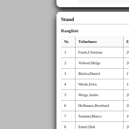
Stand
Rangliste
Nr.
Teilnehmer
1
Frank,Christian
2
2
Verhoef,Helge
2
3
Bäcker,Daniel
1
4
Wrede,Felix
1
5
Wiege,Andre
2
6
Hoffmann,Bernhard
2
7
Sommer,Marco
1
8
Ermel,Dirk
2