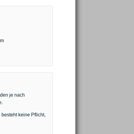
im
rden je nach
e.
besteht keine Pflicht,