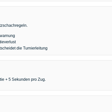
itzschachregeln.
erwarnung
tieverlust
tscheidet die Turnierleitung
rtie + 5 Sekunden pro Zug.