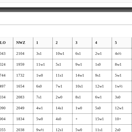
ELO
NWZ
1
2
3
4
5
043
2104
3s1
10w1
6s1
2w1
4s½
024
1959
11w1
5s1
9w1
1s0
8w1
744
1732
1w0
11s1
14w1
9s1
5w1
497
1654
6s0
7w1
10s1
12w1
1w½
034
2083
7s1
2w0
8s1
6w1
3s0
090
2049
4w1
14s1
1w0
5s0
12w1
904
1834
5w0
4s0
+
15w1
10+
055
2038
9w½
12s1
5w0
11s1
2s0