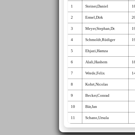
1
Steiner,Daniel
1
2
Ermel,Dirk
2
3
Meyer,Stephan,Dr.
1
4
Schmoldt,Rüdiger
1
5
Ehjazi,Hamza
6
Alali,Hashem
1
7
Wrede,Felix
1
8
Kohrt,Nicolas
9
Becker,Conrad
10
Bär,Jan
11
Schano,Ursula