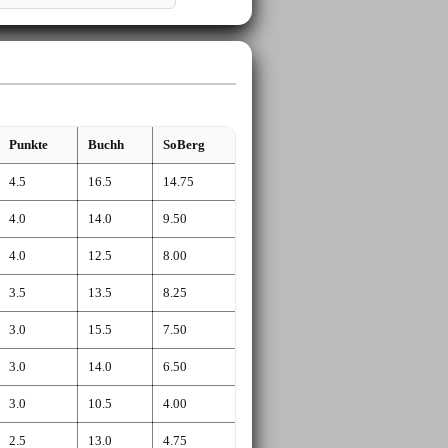
Punkte
Buchh
SoBerg
4.5
16.5
14.75
4.0
14.0
9.50
4.0
12.5
8.00
3.5
13.5
8.25
3.0
15.5
7.50
3.0
14.0
6.50
3.0
10.5
4.00
2.5
13.0
4.75