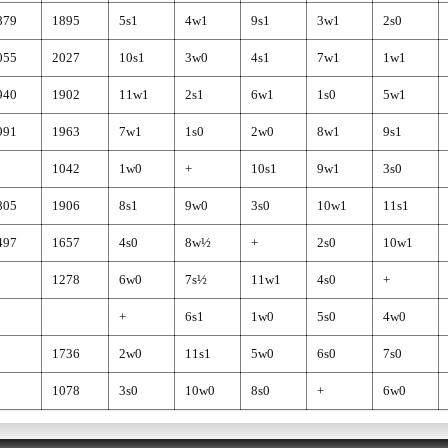
879
1895
5s1
4w1
9s1
3w1
2s0
055
2027
10s1
3w0
4s1
7w1
1w1
940
1902
11w1
2s1
6w1
1s0
5w1
991
1963
7w1
1s0
2w0
8w1
9s1
1042
1w0
+
10s1
9w1
3s0
805
1906
8s1
9w0
3s0
10w1
11s1
497
1657
4s0
8w½
+
2s0
10w1
1278
6w0
7s½
11w1
4s0
+
+
6s1
1w0
5s0
4w0
1736
2w0
11s1
5w0
6s0
7s0
1078
3s0
10w0
8s0
+
6w0