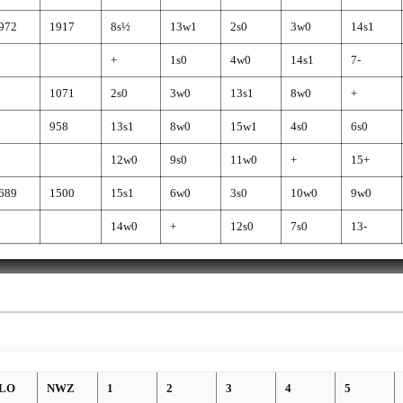
972
1917
8s½
13w1
2s0
3w0
14s1
+
1s0
4w0
14s1
7-
1071
2s0
3w0
13s1
8w0
+
958
13s1
8w0
15w1
4s0
6s0
12w0
9s0
11w0
+
15+
689
1500
15s1
6w0
3s0
10w0
9w0
14w0
+
12s0
7s0
13-
LO
NWZ
1
2
3
4
5