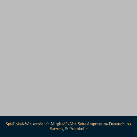
•
•
•
•
•
Spiellokal
Wie werde ich Mitglied?
Alte Seite
Impressum
Datenschutz
Satzung & Protokolle